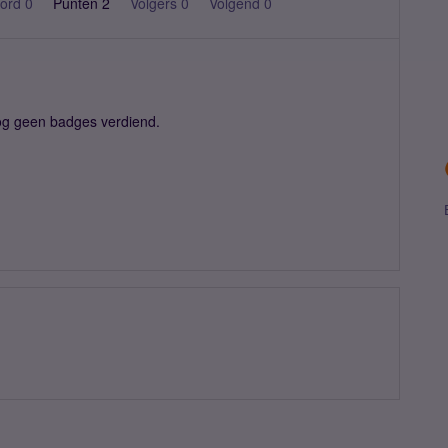
ord 0
Punten 2
Volgers
0
Volgend
0
og geen badges verdiend.