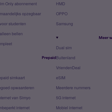
Sim Only abonnement
HMD
 maandelijks opzegbaar
OPPO
voor studenten
Samsung
alleen bellen
Meer w
mpleet
Dual sim
Buitenland
Prepaid
VriendenDeal
epaid simkaart
eSIM
tegoed opwaarderen
Meerdere nummers
nternet van Simyo
5G internet
nbeperkt internet
Mobiel internet