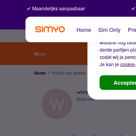
Maandelijks aanpasbaar
De coo
Home
Sim Only
Pre
Wij gebruiken co
website nog beter
derde partijen p
Menu
zodat wij je pers
Je kan je
cookie-
Home
Profiel van whiteo
Accepte
whiteo
W
Beginner