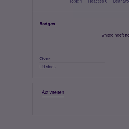
Topic 1
Reacties 0
Beantwo
Badges
whiteo heeft n
Over
Lid sinds
Activiteiten