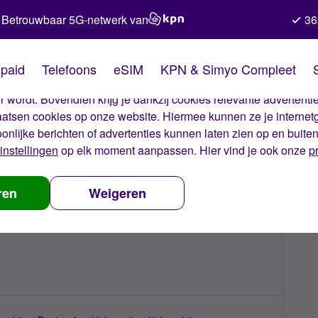
Betrouwbaar 5G-netwerk van
36
kies van Simyo
paid
Telefoons
eSIM
KPN & Simyo Compleet
okies op onze website. Met deze cookies zorgen wij ervoor dat j
 wordt. Bovendien krijg je dankzij cookies relevante advertentie
laatsen cookies op onze website. Hiermee kunnen ze je internet
oonlijke berichten of advertenties kunnen laten zien op en buite
instellingen
op elk moment aanpassen. Hier vind je ook onze
p
ren
Weigeren