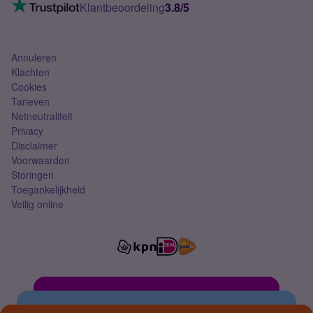
VoLTE 4G bellen
Klantbeoordeling
3.8/5
Mobiel abonnement
Simkaart
Annuleren
Klachten
Cookies
Tarieven
Netneutraliteit
Privacy
Disclaimer
Voorwaarden
Storingen
Toegankelijkheid
Veilig online