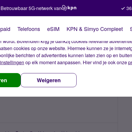
Betrouwbaar 5G-netwerk van
36
kies van Simyo
paid
Telefoons
eSIM
KPN & Simyo Compleet
okies op onze website. Met deze cookies zorgen wij ervoor dat j
 wordt. Bovendien krijg je dankzij cookies relevante advertentie
laatsen cookies op onze website. Hiermee kunnen ze je internet
oonlijke berichten of advertenties kunnen laten zien op en buite
instellingen
op elk moment aanpassen. Hier vind je ook onze
p
ren
Weigeren