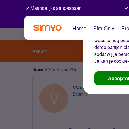
Maandelijks aanpasbaar
De coo
Home
Sim Only
Pre
Wij gebruiken co
website nog beter
derde partijen p
Menu
zodat wij je pers
Je kan je
cookie-
Home
Profiel van VQu
Accepte
VQu
V
Beginner