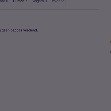
ord 0
Punten 7
Volgers
0
Volgend
0
g geen badges verdiend.