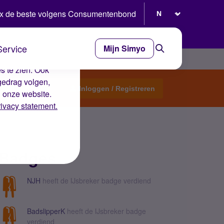
Selecteer taal
x de beste volgens Consumentenbond
Service
Mijn Simyo
e ervaring op de
s te zien. Ook
gedrag volgen,
Start een topic
Inloggen / Registreren
n onze website.
rivacy statement.
Badges
NJH
heeft de IJsbreker badge verdiend
BadslipperK
heeft de IJsbreker badge
verdiend