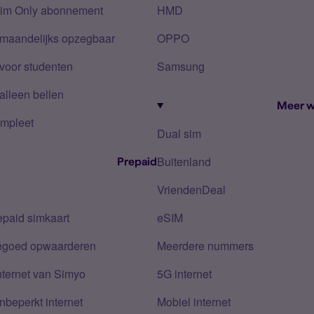
Sim Only abonnement
HMD
 maandelijks opzegbaar
OPPO
voor studenten
Samsung
alleen bellen
Meer w
mpleet
Dual sim
Buitenland
Prepaid
VriendenDeal
epaid simkaart
eSIM
tegoed opwaarderen
Meerdere nummers
nternet van Simyo
5G internet
nbeperkt internet
Mobiel internet