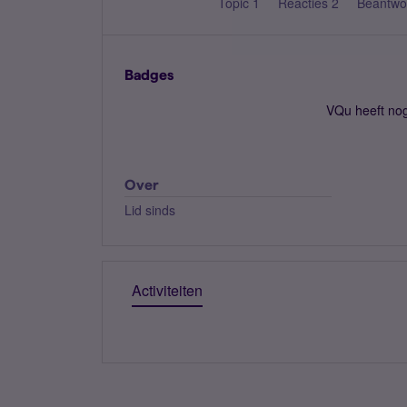
Topic 1
Reacties 2
Beantwo
Badges
VQu heeft no
Over
Lid sinds
Activiteiten