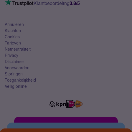
VoLTE 4G bellen
Klantbeoordeling
3.8/5
Mobiel abonnement
Simkaart
Annuleren
Klachten
Cookies
Tarieven
Netneutraliteit
Privacy
Disclaimer
Voorwaarden
Storingen
Toegankelijkheid
Veilig online