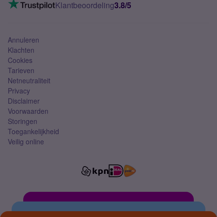
VoLTE 4G bellen
Klantbeoordeling
3.8/5
Mobiel abonnement
Simkaart
Annuleren
Klachten
Cookies
Tarieven
Netneutraliteit
Privacy
Disclaimer
Voorwaarden
Storingen
Toegankelijkheid
Veilig online