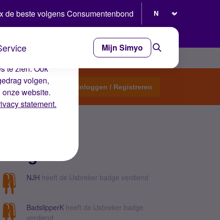
Selecteer taal
x de beste volgens Consumentenbond
Service
Mijn Simyo
e ervaring op de
s te zien. Ook
gedrag volgen,
Start een topic
Inloggen / Registreren
n onze website.
rivacy statement.
Badges
NJH
heeft de IJsbreker badge verdiend
BadslipperK
heeft de IJsbreker badge
verdiend