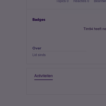
Topics 0
Reacties 0
Beantw
Badges
Tim94 heeft n
Over
Lid sinds
Activiteiten