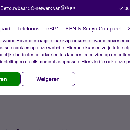
Betrouwbaar 5G-netwerk van
36
kies van Simyo
paid
Telefoons
eSIM
KPN & Simyo Compleet
okies op onze website. Met deze cookies zorgen wij ervoor dat j
 wordt. Bovendien krijg je dankzij cookies relevante advertentie
laatsen cookies op onze website. Hiermee kunnen ze je internet
oonlijke berichten of advertenties kunnen laten zien op en buite
instellingen
op elk moment aanpassen. Hier vind je ook onze
p
ren
Weigeren