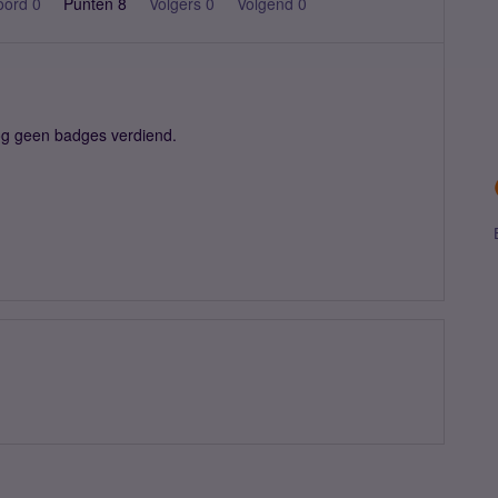
oord 0
Punten 8
Volgers
0
Volgend
0
og geen badges verdiend.