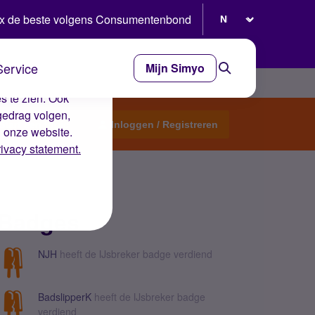
Selecteer taal
x de beste volgens Consumentenbond
Service
Mijn Simyo
e ervaring op de
s te zien. Ook
gedrag volgen,
Start een topic
Inloggen / Registreren
n onze website.
rivacy statement.
Badges
NJH
heeft de IJsbreker badge verdiend
BadslipperK
heeft de IJsbreker badge
verdiend