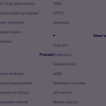
Sim Only abonnement
HMD
 maandelijks opzegbaar
OPPO
voor studenten
Samsung
alleen bellen
Meer w
mpleet
Dual sim
Buitenland
Prepaid
VriendenDeal
epaid simkaart
eSIM
tegoed opwaarderen
Meerdere nummers
nternet van Simyo
5G internet
nbeperkt internet
Mobiel internet