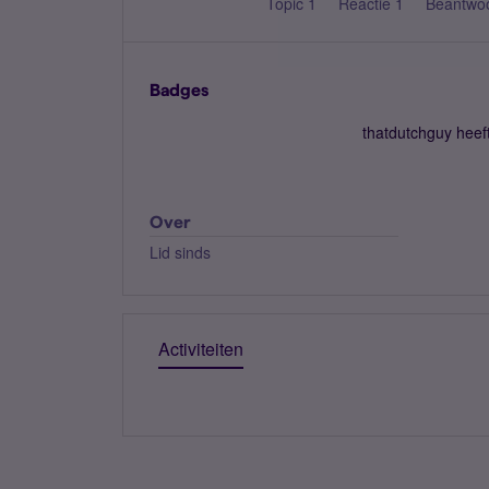
Topic 1
Reactie 1
Beantwo
Badges
thatdutchguy heef
Over
Lid sinds
Activiteiten