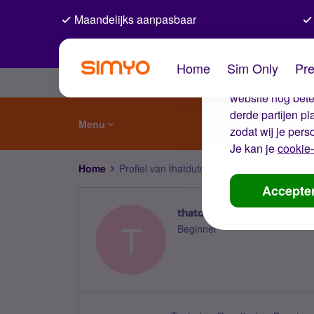
Maandelijks aanpasbaar
De coo
Home
Sim Only
Pre
Wij gebruiken co
website nog beter
derde partijen p
Menu
zodat wij je pers
Je kan je
cookie-
Home
Profiel van thatdutchguy
Accepte
thatdutchguy
T
Beginner