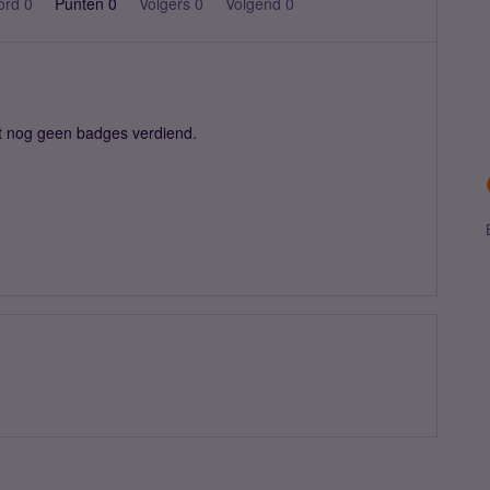
ord 0
Punten 0
Volgers
0
Volgend
0
t nog geen badges verdiend.