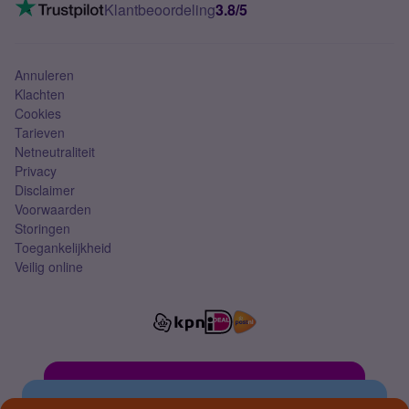
VoLTE 4G bellen
Klantbeoordeling
3.8/5
Mobiel abonnement
Simkaart
Annuleren
Klachten
Cookies
Tarieven
Netneutraliteit
Privacy
Disclaimer
Voorwaarden
Storingen
Toegankelijkheid
Veilig online