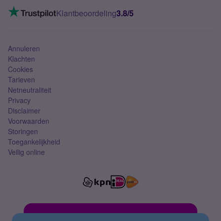
Mobiel internet
VoLTE 4G bellen
Klantbeoordeling
3.8/5
Mobiel abonnement
Simkaart
Annuleren
Klachten
Cookies
Tarieven
Netneutraliteit
Privacy
Disclaimer
Voorwaarden
Storingen
Toegankelijkheid
Veilig online