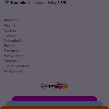
VoLTE 4G bellen
Klantbeoordeling
3.8/5
Mobiel abonnement
Simkaart
Annuleren
Klachten
Cookies
Tarieven
Netneutraliteit
Privacy
Disclaimer
Voorwaarden
Storingen
Toegankelijkheid
Veilig online