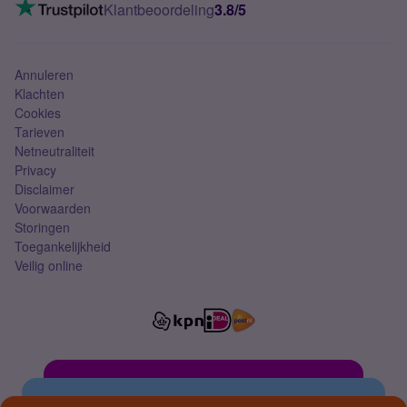
VoLTE 4G bellen
Klantbeoordeling
3.8/5
Mobiel abonnement
Simkaart
Annuleren
Klachten
Cookies
Tarieven
Netneutraliteit
Privacy
Disclaimer
Voorwaarden
Storingen
Toegankelijkheid
Veilig online