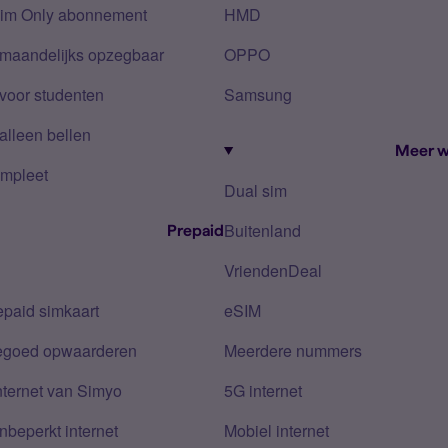
Sim Only abonnement
HMD
 maandelijks opzegbaar
OPPO
voor studenten
Samsung
alleen bellen
Meer w
mpleet
Dual sim
Buitenland
Prepaid
VriendenDeal
epaid simkaart
eSIM
tegoed opwaarderen
Meerdere nummers
nternet van Simyo
5G internet
nbeperkt internet
Mobiel internet