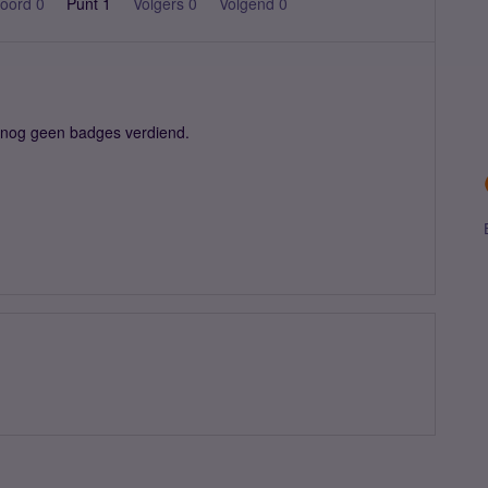
oord 0
Punt 1
Volgers
0
Volgend
0
nog geen badges verdiend.