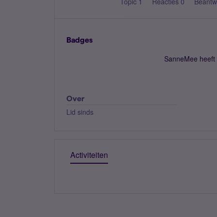
Topic 1
Reacties 0
Beantw
Badges
SanneMee heeft 
Over
Lid sinds
Activiteiten