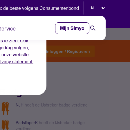
Selecteer taal
x de beste volgens Consumentenbond
Service
Mijn Simyo
e ervaring op de
s te zien. Ook
gedrag volgen,
Start een topic
Inloggen / Registreren
n onze website.
rivacy statement.
Badges
NJH
heeft de IJsbreker badge verdiend
BadslipperK
heeft de IJsbreker badge
verdiend