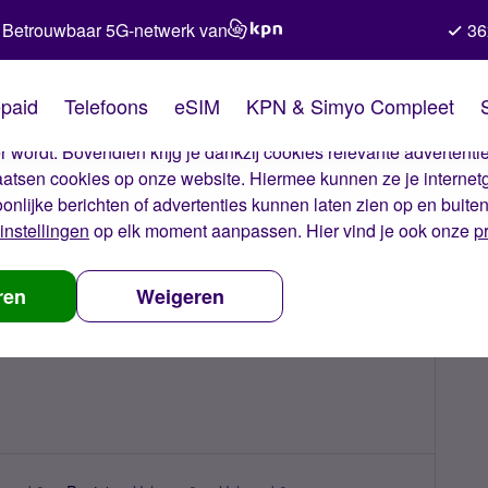
Betrouwbaar 5G-netwerk van
36
kies van Simyo
paid
Telefoons
eSIM
KPN & Simyo Compleet
okies op onze website. Met deze cookies zorgen wij ervoor dat j
 wordt. Bovendien krijg je dankzij cookies relevante advertentie
laatsen cookies op onze website. Hiermee kunnen ze je internet
oonlijke berichten of advertenties kunnen laten zien op en buite
instellingen
op elk moment aanpassen. Hier vind je ook onze
p
ren
Weigeren