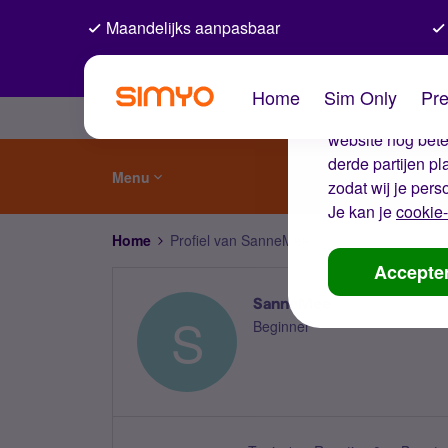
Maandelijks aanpasbaar
De coo
Home
Sim Only
Pre
Wij gebruiken co
website nog beter
derde partijen p
Menu
zodat wij je pers
Je kan je
cookie-
Home
Profiel van SanneMee
Accepte
SanneMee
S
Beginner