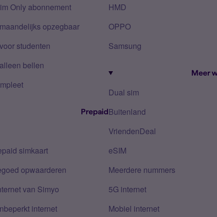
Sim Only abonnement
HMD
 maandelijks opzegbaar
OPPO
voor studenten
Samsung
alleen bellen
Meer w
mpleet
Dual sim
Buitenland
Prepaid
VriendenDeal
epaid simkaart
eSIM
tegoed opwaarderen
Meerdere nummers
nternet van Simyo
5G internet
nbeperkt internet
Mobiel internet