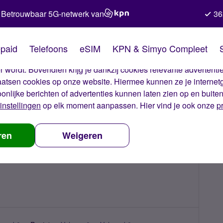
Betrouwbaar 5G-netwerk van
36
kies van Simyo
paid
Telefoons
eSIM
KPN & Simyo Compleet
okies op onze website. Met deze cookies zorgen wij ervoor dat j
 wordt. Bovendien krijg je dankzij cookies relevante advertentie
laatsen cookies op onze website. Hiermee kunnen ze je internet
oonlijke berichten of advertenties kunnen laten zien op en buite
instellingen
op elk moment aanpassen. Hier vind je ook onze
p
ren
Weigeren