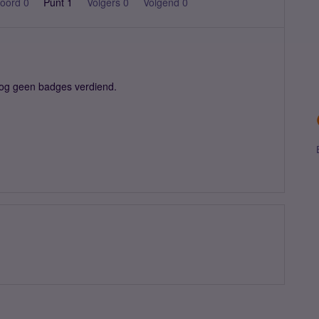
oord 0
Punt 1
Volgers
0
Volgend
0
og geen badges verdiend.