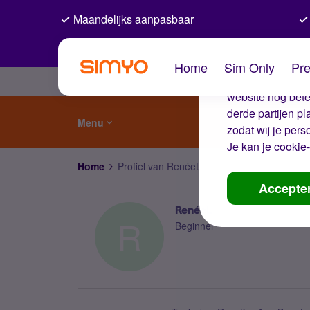
Maandelijks aanpasbaar
De coo
Home
Sim Only
Pre
Wij gebruiken co
website nog beter
derde partijen p
Menu
zodat wij je pers
Je kan je
cookie-
Home
Profiel van RenéeL
Accepte
RenéeL
R
Beginner