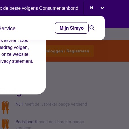
Selecteer taal
x de beste volgens Consumentenbond
Service
Mijn Simyo
e ervaring op de
s te zien. Ook
gedrag volgen,
Start een topic
Inloggen / Registreren
n onze website.
rivacy statement.
Badges
NJH
heeft de IJsbreker badge verdiend
BadslipperK
heeft de IJsbreker badge
verdiend