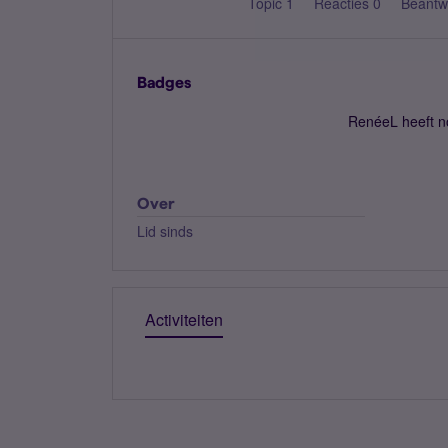
Topic 1
Reacties 0
Beantw
Badges
RenéeL heeft n
Over
Lid sinds
Activiteiten