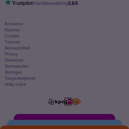
VoLTE 4G bellen
Klantbeoordeling
3.8/5
Mobiel abonnement
Simkaart
Annuleren
Klachten
Cookies
Tarieven
Netneutraliteit
Privacy
Disclaimer
Voorwaarden
Storingen
Toegankelijkheid
Veilig online