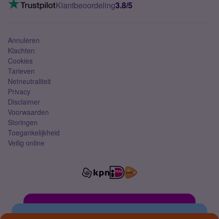
VoLTE 4G bellen
Klantbeoordeling
3.8/5
Mobiel abonnement
Simkaart
Annuleren
Klachten
Cookies
Tarieven
Netneutraliteit
Privacy
Disclaimer
Voorwaarden
Storingen
Toegankelijkheid
Veilig online