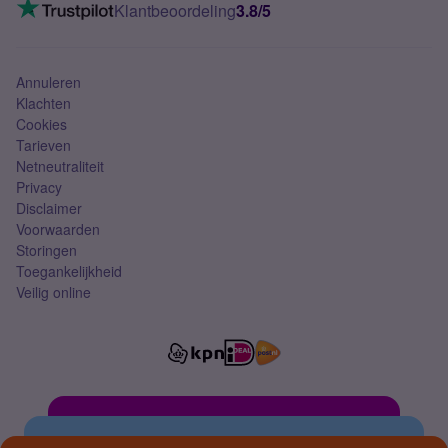
VoLTE 4G bellen
Klantbeoordeling
3.8/5
Mobiel abonnement
Simkaart
Annuleren
Klachten
Cookies
Tarieven
Netneutraliteit
Privacy
Disclaimer
Voorwaarden
Storingen
Toegankelijkheid
Veilig online