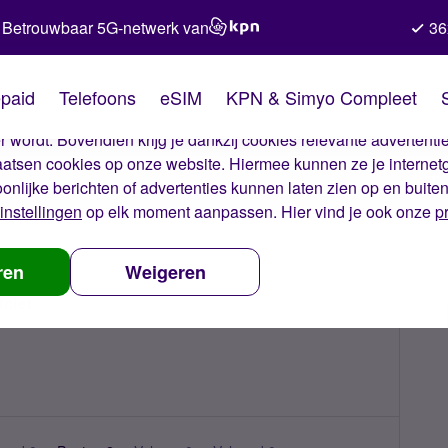
Betrouwbaar 5G-netwerk van
36
kies van Simyo
paid
Telefoons
eSIM
KPN & Simyo Compleet
okies op onze website. Met deze cookies zorgen wij ervoor dat j
 wordt. Bovendien krijg je dankzij cookies relevante advertentie
laatsen cookies op onze website. Hiermee kunnen ze je internet
oonlijke berichten of advertenties kunnen laten zien op en buite
instellingen
op elk moment aanpassen. Hier vind je ook onze
p
ren
Weigeren
tniet