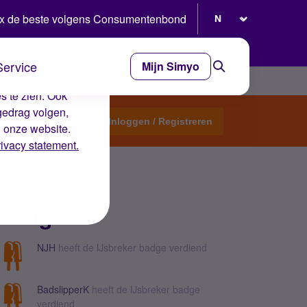
Selecteer taal
x de beste volgens Consumentenbond
Service
Mijn Simyo
e ervaring op de
s te zien. Ook
gedrag volgen,
Start een topic
Inloggen / Registreren
n onze website.
rivacy statement.
Badges
NJH
heeft de IJsbreker badge verdiend
BadslipperK
heeft de IJsbreker badge
verdiend