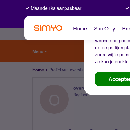
Maandelijks aanpasbaar
De coo
Home
Sim Only
Pre
Wij gebruiken co
website nog beter
derde partijen p
Menu
zodat wij je pers
Je kan je
cookie-
Home
Profiel van overstapp.pay2simonlyluktniet
Accepte
overstapp.pay2simonlyluk
O
Beginner