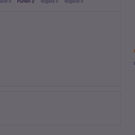
oord 0
Punten 2
Volgers
0
Volgend
0