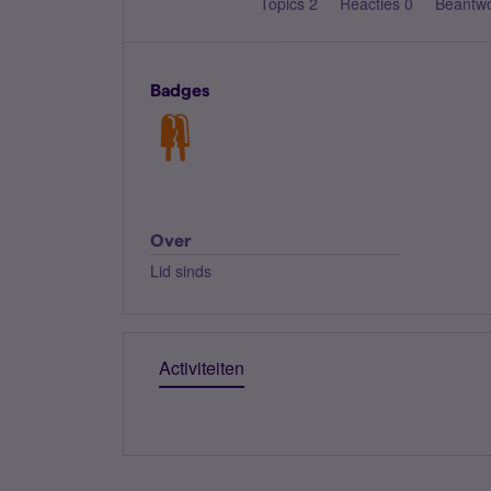
Topics 2
Reacties 0
Beantw
Badges
Over
Lid sinds
Activiteiten