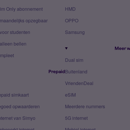
Sim Only abonnement
HMD
 maandelijks opzegbaar
OPPO
voor studenten
Samsung
alleen bellen
Meer w
mpleet
Dual sim
Buitenland
Prepaid
VriendenDeal
epaid simkaart
eSIM
tegoed opwaarderen
Meerdere nummers
nternet van Simyo
5G internet
nbeperkt internet
Mobiel internet