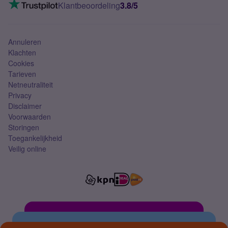
VoLTE 4G bellen
Klantbeoordeling
3.8/5
Mobiel abonnement
Simkaart
Annuleren
Klachten
Cookies
Tarieven
Netneutraliteit
Privacy
Disclaimer
Voorwaarden
Storingen
Toegankelijkheid
Veilig online