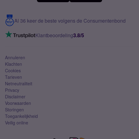
Meerdere nummers
Samsung S25 FE
Blog
5G internet
Contact
Al 36 keer de beste volgens de Consumentenbond
Mobiel internet
VoLTE 4G bellen
Klantbeoordeling
3.8/5
Mobiel abonnement
Simkaart
Annuleren
Klachten
Cookies
Tarieven
Netneutraliteit
Privacy
Disclaimer
Voorwaarden
Storingen
Toegankelijkheid
Veilig online