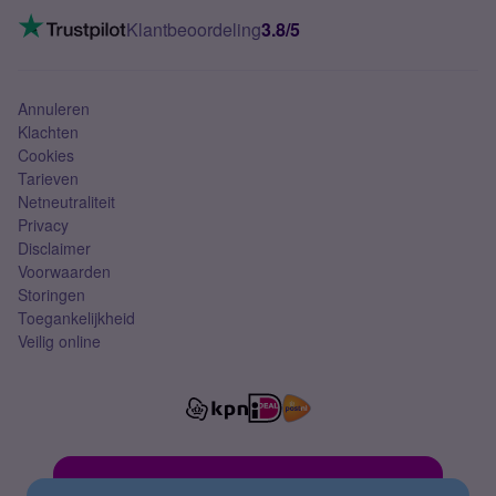
Mobiel internet
VoLTE 4G bellen
Klantbeoordeling
3.8/5
Mobiel abonnement
Simkaart
Annuleren
Klachten
Cookies
Tarieven
Netneutraliteit
Privacy
Disclaimer
Voorwaarden
Storingen
Toegankelijkheid
Veilig online