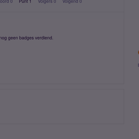
oord 0
Punt 1
Volgers
0
Volgend
0
nog geen badges verdiend.