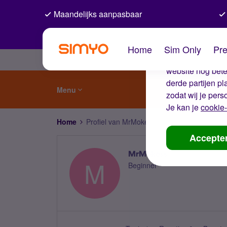
Maandelijks aanpasbaar
De coo
Home
Sim Only
Pre
Wij gebruiken co
website nog beter
derde partijen p
Menu
zodat wij je pers
Je kan je
cookie-
Home
Profiel van MrMokess
Accepte
MrMokess
M
Beginner