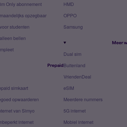
Sim Only abonnement
HMD
 maandelijks opzegbaar
OPPO
voor studenten
Samsung
alleen bellen
Meer w
mpleet
Dual sim
Buitenland
Prepaid
VriendenDeal
epaid simkaart
eSIM
tegoed opwaarderen
Meerdere nummers
nternet van Simyo
5G internet
nbeperkt internet
Mobiel internet