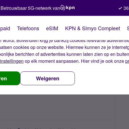
Betrouwbaar 5G-netwerk van
36
kies van Simyo
paid
Telefoons
eSIM
KPN & Simyo Compleet
okies op onze website. Met deze cookies zorgen wij ervoor dat j
 wordt. Bovendien krijg je dankzij cookies relevante advertentie
laatsen cookies op onze website. Hiermee kunnen ze je internet
oonlijke berichten of advertenties kunnen laten zien op en buite
instellingen
op elk moment aanpassen. Hier vind je ook onze
p
ren
Weigeren