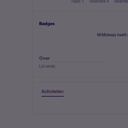
Topic 1
Reacties 0
Beantw
Badges
MrMokess heeft 
Over
Lid sinds
Activiteiten