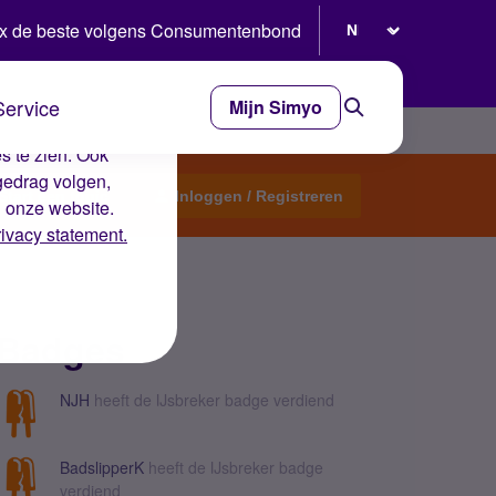
Selecteer taal
x de beste volgens Consumentenbond
Service
Mijn Simyo
e ervaring op de
s te zien. Ook
gedrag volgen,
Start een topic
Inloggen / Registreren
n onze website.
rivacy statement.
Badges
NJH
heeft de IJsbreker badge verdiend
BadslipperK
heeft de IJsbreker badge
verdiend