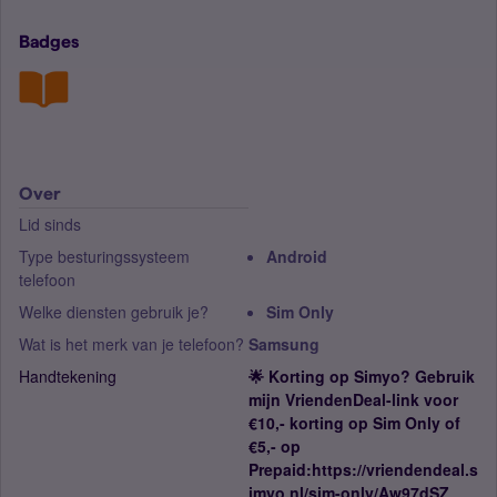
Badges
Over
Lid sinds
Type besturingssysteem
Android
telefoon
Welke diensten gebruik je?
Sim Only
Wat is het merk van je telefoon?
Samsung
Handtekening
​🌟 Korting op Simyo? Gebruik
mijn VriendenDeal-link voor
€10,- korting op Sim Only of
€5,- op
Prepaid:https://vriendendeal.s
imyo.nl/sim-only/Aw97dSZ