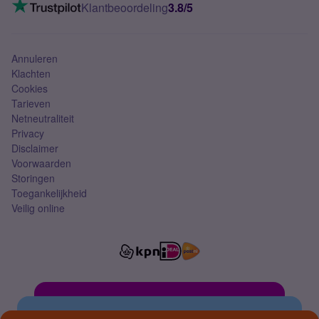
VoLTE 4G bellen
Klantbeoordeling
3.8/5
Mobiel abonnement
Simkaart
Annuleren
Klachten
Cookies
Tarieven
Netneutraliteit
Privacy
Disclaimer
Voorwaarden
Storingen
Toegankelijkheid
Veilig online