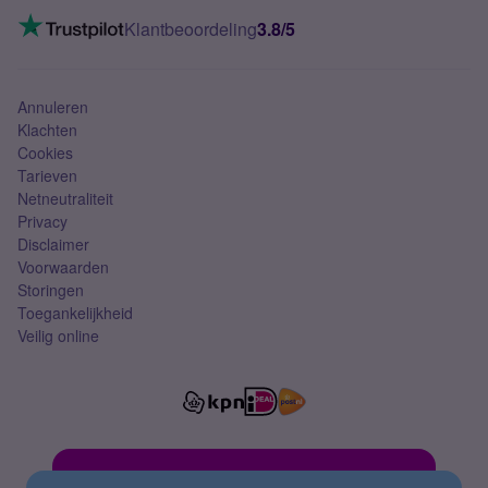
Mobiel internet
VoLTE 4G bellen
Klantbeoordeling
3.8/5
Mobiel abonnement
Simkaart
Annuleren
Klachten
Cookies
Tarieven
Netneutraliteit
Privacy
Disclaimer
Voorwaarden
Storingen
Toegankelijkheid
Veilig online