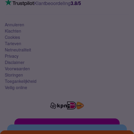
VoLTE 4G bellen
Klantbeoordeling
3.8/5
Mobiel abonnement
Simkaart
Annuleren
Klachten
Cookies
Tarieven
Netneutraliteit
Privacy
Disclaimer
Voorwaarden
Storingen
Toegankelijkheid
Veilig online