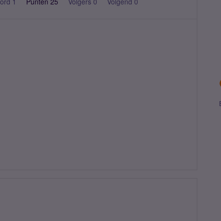
ord 1
Punten 25
Volgers
0
Volgend
0