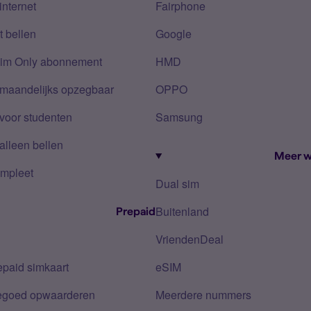
internet
Fairphone
 bellen
Google
Sim Only abonnement
HMD
 maandelijks opzegbaar
OPPO
voor studenten
Samsung
alleen bellen
Meer w
mpleet
Dual sim
Buitenland
Prepaid
VriendenDeal
epaid simkaart
eSIM
tegoed opwaarderen
Meerdere nummers