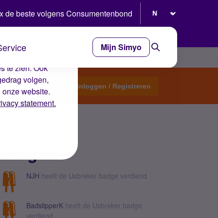
Selecteer taal
x de beste volgens Consumentenbond
Service
Mijn Simyo
e ervaring op de
s te zien. Ook
gedrag volgen,
Start een topic
Inloggen / Registreren
n onze website.
rivacy statement.
Badges
NJH
heeft de IJsbreker badge verdiend
BadslipperK
heeft de IJsbreker badge
verdiend