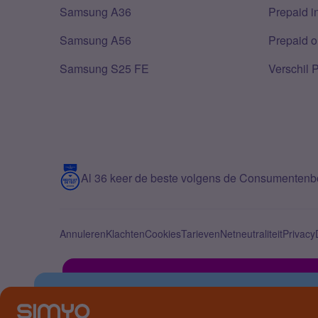
Samsung A36
Prepaid i
Samsung A56
Prepaid o
Samsung S25 FE
Verschil 
Al 36 keer de beste volgens de Consumenten
Annuleren
Klachten
Cookies
Tarieven
Netneutraliteit
Privacy