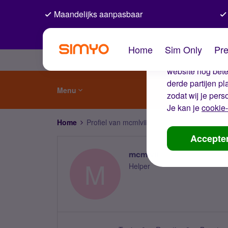
Maandelijks aanpasbaar
De coo
Home
Sim Only
Pre
Wij gebruiken co
website nog beter
derde partijen p
Menu
zodat wij je pers
Je kan je
cookie-
Home
Profiel van mcmlvii
Accepte
mcmlvii
M
Helper