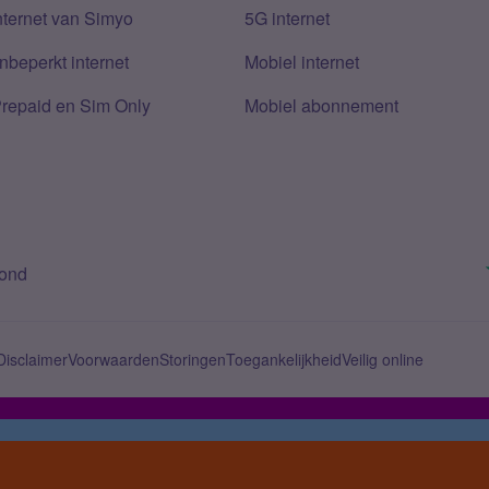
nternet van Simyo
5G internet
nbeperkt internet
Mobiel internet
Prepaid en Sim Only
Mobiel abonnement
bond
Disclaimer
Voorwaarden
Storingen
Toegankelijkheid
Veilig online