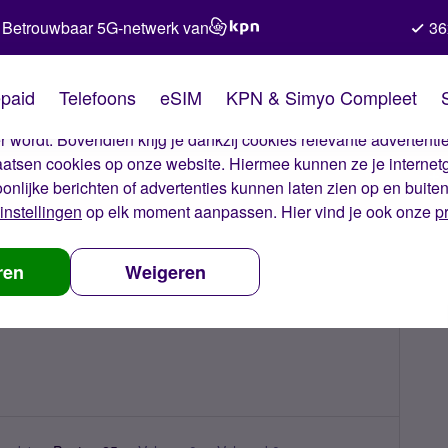
Betrouwbaar 5G-netwerk van
36
kies van Simyo
paid
Telefoons
eSIM
KPN & Simyo Compleet
okies op onze website. Met deze cookies zorgen wij ervoor dat j
 wordt. Bovendien krijg je dankzij cookies relevante advertentie
laatsen cookies op onze website. Hiermee kunnen ze je internet
oonlijke berichten of advertenties kunnen laten zien op en buite
instellingen
op elk moment aanpassen. Hier vind je ook onze
p
ren
Weigeren