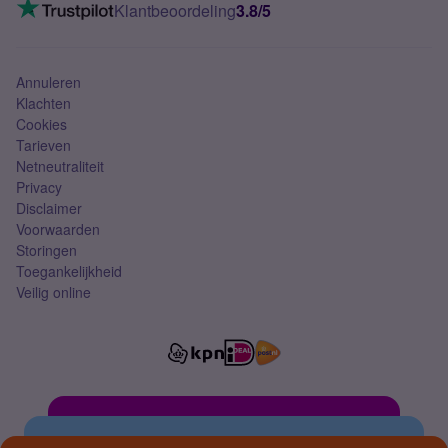
VoLTE 4G bellen
Klantbeoordeling
3.8/5
Mobiel abonnement
Simkaart
Annuleren
Klachten
Cookies
Tarieven
Netneutraliteit
Privacy
Disclaimer
Voorwaarden
Storingen
Toegankelijkheid
Veilig online