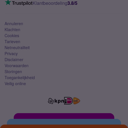
VoLTE 4G bellen
Klantbeoordeling
3.8/5
Mobiel abonnement
Simkaart
Annuleren
Klachten
Cookies
Tarieven
Netneutraliteit
Privacy
Disclaimer
Voorwaarden
Storingen
Toegankelijkheid
Veilig online