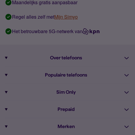
Maandelijks gratis aanpasbaar
Regel alles zelf met
Mijn Simyo
Het betrouwbare 5G-netwerk van
Over telefoons
Abonnement met telefoon
Populaire telefoons
Informatie over telefoons
Pixel 10
Sim Only
Alle telefoons
Pixel 9a
Sim Only
Prepaid
iPhone 16
Sim Only internet
Prepaid
iPhone 16e
Merken
Onbeperkt bellen
Bestel Prepaid simkaart