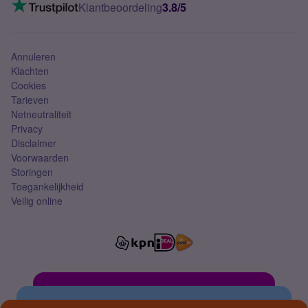
VoLTE 4G bellen
Klantbeoordeling
3.8/5
Mobiel abonnement
Simkaart
Annuleren
Klachten
Cookies
Tarieven
Netneutraliteit
Privacy
Disclaimer
Voorwaarden
Storingen
Toegankelijkheid
Veilig online