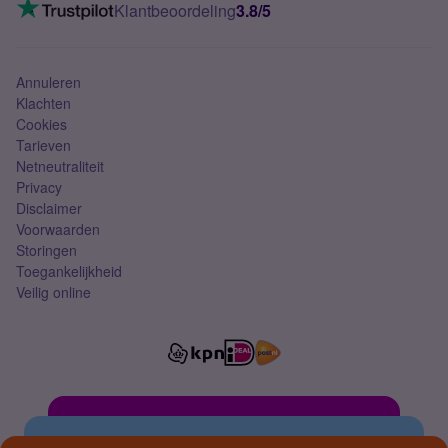
VoLTE 4G bellen
Klantbeoordeling
3.8/5
Mobiel abonnement
Simkaart
Annuleren
Klachten
Cookies
Tarieven
Netneutraliteit
Privacy
Disclaimer
Voorwaarden
Storingen
Toegankelijkheid
Veilig online