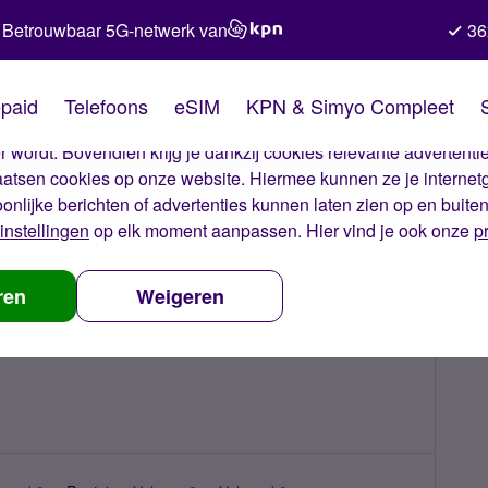
Betrouwbaar 5G-netwerk van
36
kies van Simyo
paid
Telefoons
eSIM
KPN & Simyo Compleet
okies op onze website. Met deze cookies zorgen wij ervoor dat j
 wordt. Bovendien krijg je dankzij cookies relevante advertentie
laatsen cookies op onze website. Hiermee kunnen ze je internet
oonlijke berichten of advertenties kunnen laten zien op en buite
instellingen
op elk moment aanpassen. Hier vind je ook onze
p
ren
Weigeren