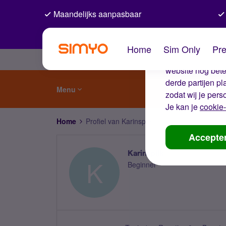
Maandelijks aanpasbaar
De coo
Home
Sim Only
Pre
Wij gebruiken co
website nog beter
derde partijen p
Menu
zodat wij je pers
Je kan je
cookie-
Home
Profiel van Karinspijk
Accepte
Karinspijk
K
Beginner