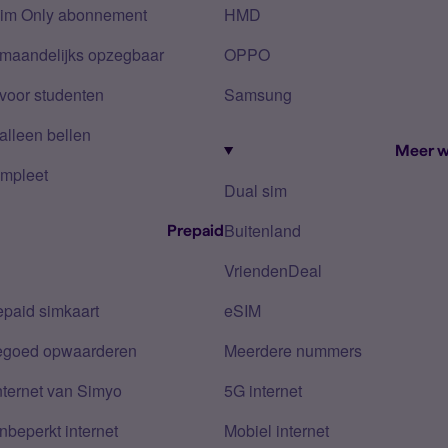
Sim Only abonnement
HMD
 maandelijks opzegbaar
OPPO
voor studenten
Samsung
alleen bellen
Meer w
mpleet
Dual sim
Buitenland
Prepaid
VriendenDeal
epaid simkaart
eSIM
tegoed opwaarderen
Meerdere nummers
nternet van Simyo
5G internet
nbeperkt internet
Mobiel internet