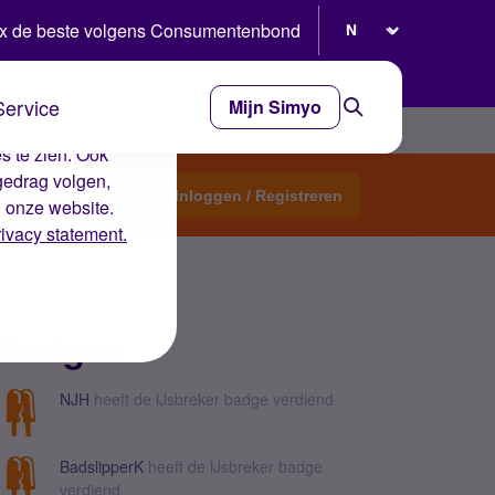
Selecteer taal
x de beste volgens Consumentenbond
Service
Mijn Simyo
e ervaring op de
s te zien. Ook
gedrag volgen,
Start een topic
Inloggen / Registreren
n onze website.
rivacy statement.
Badges
NJH
heeft de IJsbreker badge verdiend
BadslipperK
heeft de IJsbreker badge
verdiend