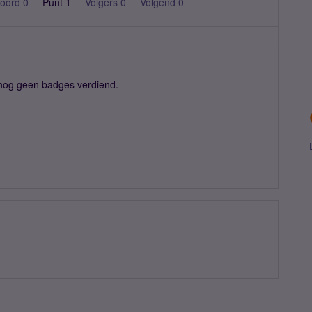
oord 0
Punt 1
Volgers
0
Volgend
0
 nog geen badges verdiend.