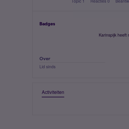
Topic 1
Reacties 0
Beantw
Badges
Karinspijk heeft
Over
Lid sinds
Activiteiten