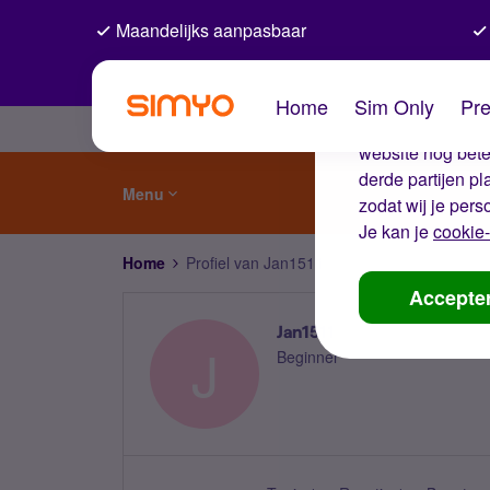
Maandelijks aanpasbaar
De coo
Home
Sim Only
Pre
Wij gebruiken co
website nog beter
derde partijen p
Menu
zodat wij je pers
Je kan je
cookie-
Home
Profiel van Jan1511
Accepte
Jan1511
J
Beginner