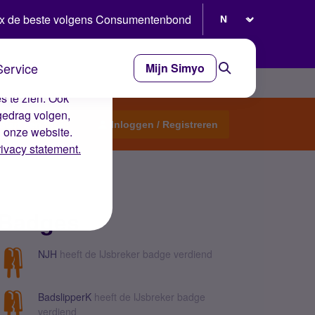
Selecteer taal
x de beste volgens Consumentenbond
Service
Mijn Simyo
e ervaring op de
s te zien. Ook
gedrag volgen,
Start een topic
Inloggen / Registreren
n onze website.
rivacy statement.
Badges
NJH
heeft de IJsbreker badge verdiend
BadslipperK
heeft de IJsbreker badge
verdiend