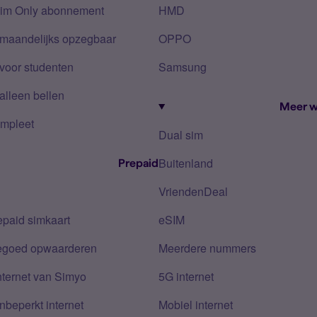
Sim Only abonnement
HMD
 maandelijks opzegbaar
OPPO
voor studenten
Samsung
alleen bellen
Meer w
mpleet
Dual sim
Buitenland
Prepaid
VriendenDeal
epaid simkaart
eSIM
tegoed opwaarderen
Meerdere nummers
nternet van Simyo
5G internet
nbeperkt internet
Mobiel internet