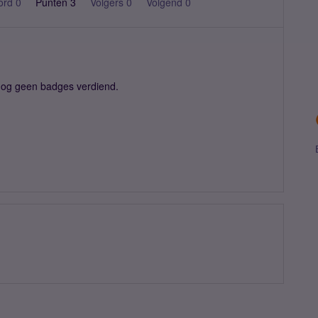
ord 0
Punten 3
Volgers
0
Volgend
0
nog geen badges verdiend.