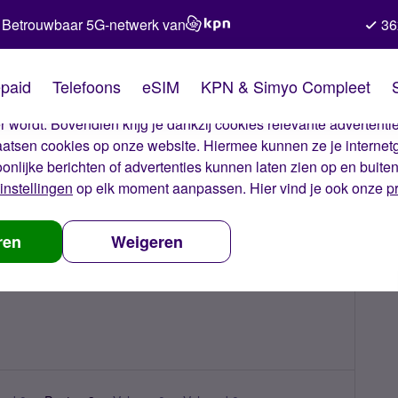
Betrouwbaar 5G-netwerk van
36
kies van Simyo
paid
Telefoons
eSIM
KPN & Simyo Compleet
okies op onze website. Met deze cookies zorgen wij ervoor dat j
 wordt. Bovendien krijg je dankzij cookies relevante advertentie
laatsen cookies op onze website. Hiermee kunnen ze je internet
oonlijke berichten of advertenties kunnen laten zien op en buite
instellingen
op elk moment aanpassen. Hier vind je ook onze
p
ren
Weigeren