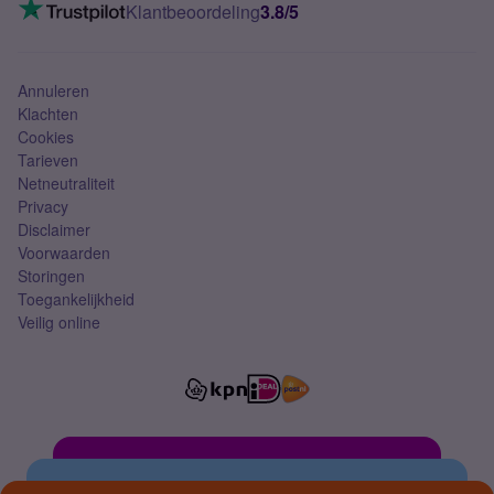
VoLTE 4G bellen
Klantbeoordeling
3.8/5
Mobiel abonnement
Simkaart
Annuleren
Klachten
Cookies
Tarieven
Netneutraliteit
Privacy
Disclaimer
Voorwaarden
Storingen
Toegankelijkheid
Veilig online