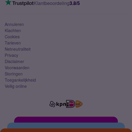
VoLTE 4G bellen
Klantbeoordeling
3.8/5
Mobiel abonnement
Simkaart
Annuleren
Klachten
Cookies
Tarieven
Netneutraliteit
Privacy
Disclaimer
Voorwaarden
Storingen
Toegankelijkheid
Veilig online