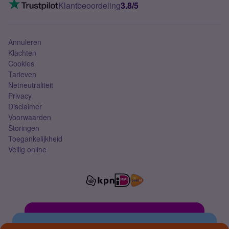
VoLTE 4G bellen
Klantbeoordeling
3.8/5
Mobiel abonnement
Simkaart
Annuleren
Klachten
Cookies
Tarieven
Netneutraliteit
Privacy
Disclaimer
Voorwaarden
Storingen
Toegankelijkheid
Veilig online