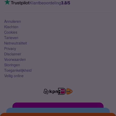
VoLTE 4G bellen
Klantbeoordeling
3.8/5
Mobiel abonnement
Simkaart
Annuleren
Klachten
Cookies
Tarieven
Netneutraliteit
Privacy
Disclaimer
Voorwaarden
Storingen
Toegankelijkheid
Veilig online