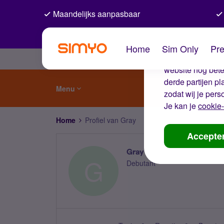
Maandelijks aanpasbaar
De coo
Home
Sim Only
Pre
Wij gebruiken co
website nog beter
derde partijen p
Menu
zodat wij je pers
Je kan je
cookie-
Home
Profiel van Gray
Accepte
Gray
G
Debutant