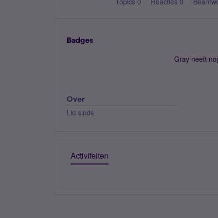
Topics 0
Reacties 0
Beantw
Badges
Gray heeft no
Over
Lid sinds
Activiteiten