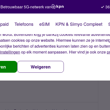
Betrouwbaar 5G-netwerk van
36
kies van Simyo
paid
Telefoons
eSIM
KPN & Simyo Compleet
okies op onze website. Met deze cookies zorgen wij ervoor dat j
 wordt. Bovendien krijg je dankzij cookies relevante advertentie
laatsen cookies op onze website. Hiermee kunnen ze je internet
oonlijke berichten of advertenties kunnen laten zien op en buite
instellingen
op elk moment aanpassen. Hier vind je ook onze
p
ren
Weigeren