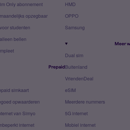
Sim Only abonnement
HMD
 maandelijks opzegbaar
OPPO
voor studenten
Samsung
alleen bellen
Meer w
mpleet
Dual sim
Buitenland
Prepaid
VriendenDeal
epaid simkaart
eSIM
tegoed opwaarderen
Meerdere nummers
nternet van Simyo
5G internet
nbeperkt internet
Mobiel internet