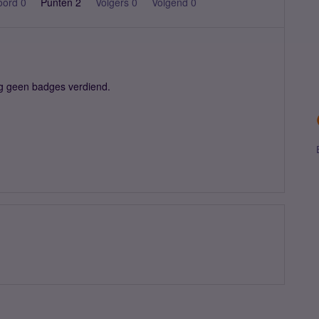
oord 0
Punten 2
Volgers
0
Volgend
0
g geen badges verdiend.