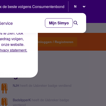
Selecteer taal
x de beste volgens Consumentenbond
Service
Mijn Simyo
e ervaring op de
s te zien. Ook
gedrag volgen,
Start een topic
Inloggen / Registreren
n onze website.
rivacy statement.
Badges
NJH
heeft de IJsbreker badge verdiend
BadslipperK
heeft de IJsbreker badge
verdiend