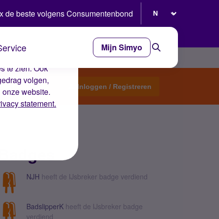
Selecteer taal
x de beste volgens Consumentenbond
Service
Mijn Simyo
e ervaring op de
s te zien. Ook
gedrag volgen,
Start een topic
Inloggen / Registreren
n onze website.
rivacy statement.
Badges
NJH
heeft de IJsbreker badge verdiend
BadslipperK
heeft de IJsbreker badge
verdiend