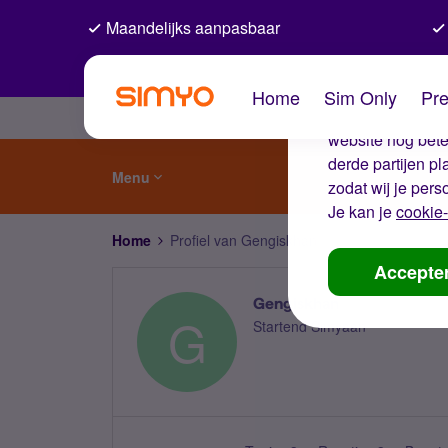
Maandelijks aanpasbaar
De coo
Home
Sim Only
Pre
Wij gebruiken co
website nog beter
derde partijen p
Menu
zodat wij je pers
Je kan je
cookie-
Home
Profiel van Gengiskhan
Accepte
Gengiskhan
G
Startend Simyaan