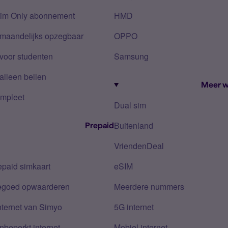
Sim Only abonnement
HMD
 maandelijks opzegbaar
OPPO
voor studenten
Samsung
alleen bellen
Meer w
mpleet
Dual sim
Buitenland
Prepaid
VriendenDeal
epaid simkaart
eSIM
tegoed opwaarderen
Meerdere nummers
nternet van Simyo
5G internet
nbeperkt internet
Mobiel internet