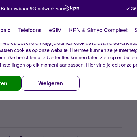
Betrouwbaar 5G-netwerk van
36
kies van Simyo
paid
Telefoons
eSIM
KPN & Simyo Compleet
okies op onze website. Met deze cookies zorgen wij ervoor dat j
 wordt. Bovendien krijg je dankzij cookies relevante advertentie
laatsen cookies op onze website. Hiermee kunnen ze je internet
oonlijke berichten of advertenties kunnen laten zien op en buite
instellingen
op elk moment aanpassen. Hier vind je ook onze
p
ren
Weigeren