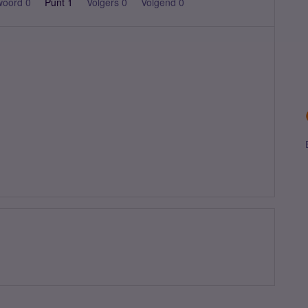
woord 0
Punt 1
Volgers
0
Volgend
0