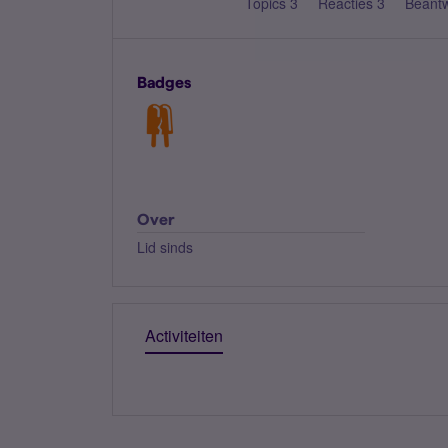
Topics 3
Reacties 3
Beant
Badges
Over
Lid sinds
Activiteiten