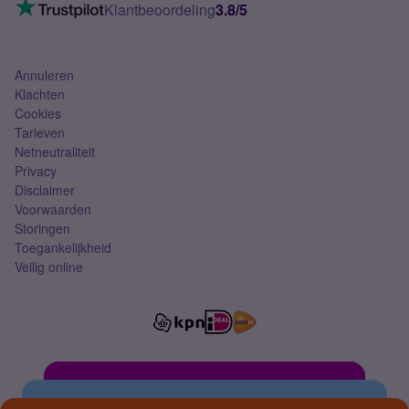
VoLTE 4G bellen
Klantbeoordeling
3.8/5
Mobiel abonnement
Simkaart
Annuleren
Klachten
Cookies
Tarieven
Netneutraliteit
Privacy
Disclaimer
Voorwaarden
Storingen
Toegankelijkheid
Veilig online