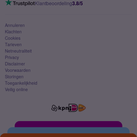
VoLTE 4G bellen
Klantbeoordeling
3.8/5
Mobiel abonnement
Simkaart
Annuleren
Klachten
Cookies
Tarieven
Netneutraliteit
Privacy
Disclaimer
Voorwaarden
Storingen
Toegankelijkheid
Veilig online