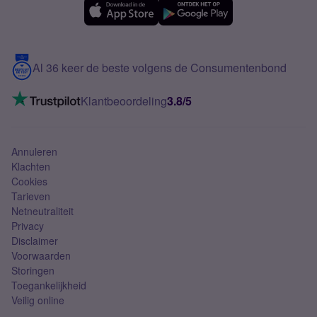
Samsung A56
Over Simyo
Samsung
Meerdere nummers
Samsung S25 FE
Blog
5G internet
Contact
Al 36 keer de beste volgens de Consumentenbond
Mobiel internet
VoLTE 4G bellen
Klantbeoordeling
3.8/5
Mobiel abonnement
Simkaart
Annuleren
Klachten
Cookies
Tarieven
Netneutraliteit
Privacy
Disclaimer
Voorwaarden
Storingen
Toegankelijkheid
Veilig online