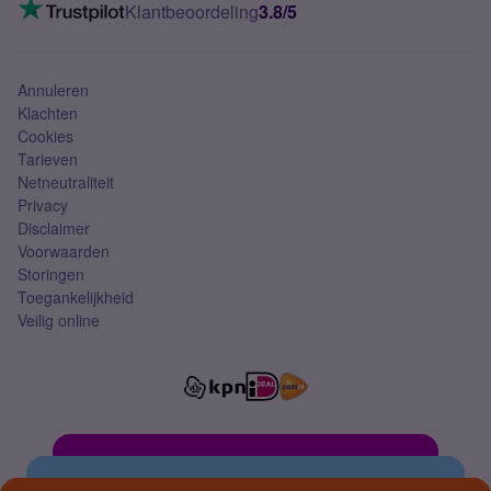
VoLTE 4G bellen
Klantbeoordeling
3.8/5
Mobiel abonnement
Simkaart
Annuleren
Klachten
Cookies
Tarieven
Netneutraliteit
Privacy
Disclaimer
Voorwaarden
Storingen
Toegankelijkheid
Veilig online