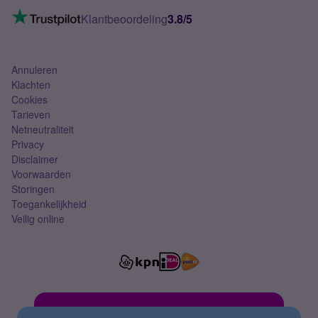
Mobiel internet
VoLTE 4G bellen
Klantbeoordeling
3.8/5
Mobiel abonnement
Simkaart
Annuleren
Klachten
Cookies
Tarieven
Netneutraliteit
Privacy
Disclaimer
Voorwaarden
Storingen
Toegankelijkheid
Veilig online