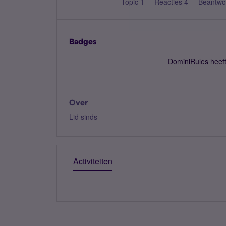
Topic 1
Reacties 4
Beantwo
Badges
DominiRules heef
Over
Lid sinds
Activiteiten