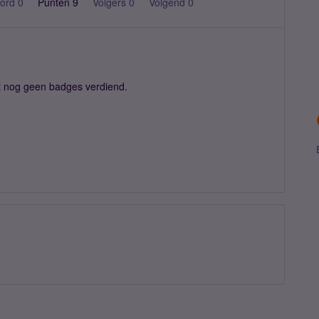
ord 0
Punten 9
Volgers
0
Volgend
0
t nog geen badges verdiend.