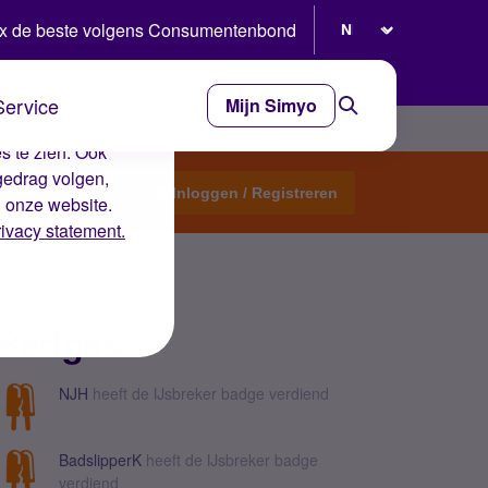
Selecteer taal
x de beste volgens Consumentenbond
Service
Mijn Simyo
e ervaring op de
s te zien. Ook
gedrag volgen,
Start een topic
Inloggen / Registreren
n onze website.
rivacy statement.
Badges
NJH
heeft de IJsbreker badge verdiend
BadslipperK
heeft de IJsbreker badge
verdiend