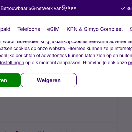
Betrouwbaar 5G-netwerk van
36
kies van Simyo
paid
Telefoons
eSIM
KPN & Simyo Compleet
okies op onze website. Met deze cookies zorgen wij ervoor dat j
 wordt. Bovendien krijg je dankzij cookies relevante advertentie
laatsen cookies op onze website. Hiermee kunnen ze je internet
oonlijke berichten of advertenties kunnen laten zien op en buite
instellingen
op elk moment aanpassen. Hier vind je ook onze
p
ren
Weigeren