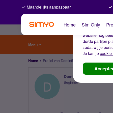
Maandelijks aanpasbaar
De coo
Home
Sim Only
Pre
Wij gebruiken co
website nog beter
derde partijen p
Menu
zodat wij je pers
Je kan je
cookie-
Home
Profiel van DominiRules
Accepte
DominiRules
D
Beginner