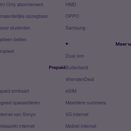
Sim Only abonnement
HMD
 maandelijks opzegbaar
OPPO
voor studenten
Samsung
alleen bellen
Meer w
mpleet
Dual sim
Buitenland
Prepaid
VriendenDeal
epaid simkaart
eSIM
tegoed opwaarderen
Meerdere nummers
nternet van Simyo
5G internet
nbeperkt internet
Mobiel internet