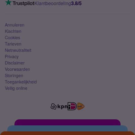
VoLTE 4G bellen
Klantbeoordeling
3.8/5
Mobiel abonnement
Simkaart
Annuleren
Klachten
Cookies
Tarieven
Netneutraliteit
Privacy
Disclaimer
Voorwaarden
Storingen
Toegankelijkheid
Veilig online