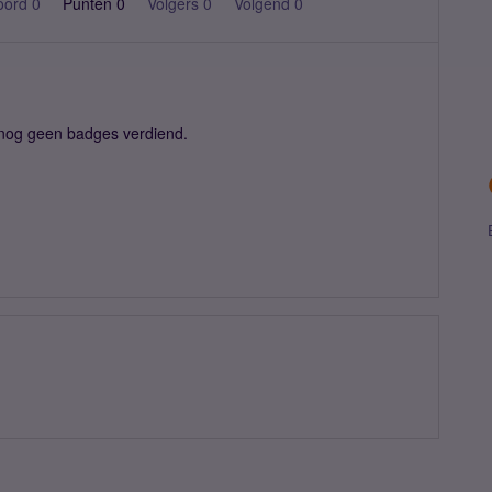
oord 0
Punten 0
Volgers
0
Volgend
0
nog geen badges verdiend.