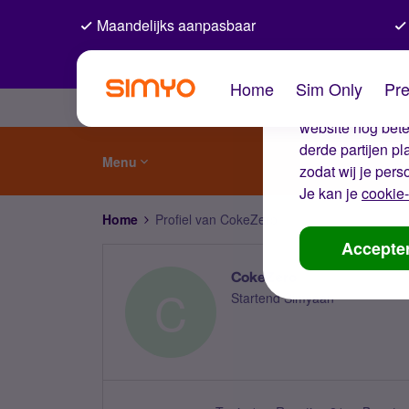
Maandelijks aanpasbaar
De coo
Home
Sim Only
Pre
Wij gebruiken co
website nog beter
derde partijen p
Menu
zodat wij je pers
Je kan je
cookie-
Home
Profiel van CokeZero
Accepte
CokeZero
C
Startend Simyaan