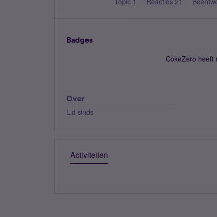
Topic 1
Reacties 21
Beantw
Badges
CokeZero heeft 
Over
Lid sinds
Activiteiten