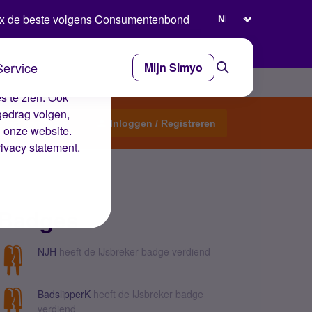
Selecteer taal
x de beste volgens Consumentenbond
Service
Mijn Simyo
e ervaring op de
s te zien. Ook
gedrag volgen,
Start een topic
Inloggen / Registreren
n onze website.
rivacy statement.
Badges
NJH
heeft de IJsbreker badge verdiend
BadslipperK
heeft de IJsbreker badge
verdiend