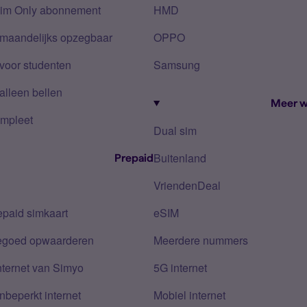
Sim Only abonnement
HMD
 maandelijks opzegbaar
OPPO
voor studenten
Samsung
alleen bellen
Meer w
mpleet
Dual sim
Buitenland
Prepaid
VriendenDeal
epaid simkaart
eSIM
tegoed opwaarderen
Meerdere nummers
nternet van Simyo
5G internet
nbeperkt internet
Mobiel internet