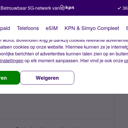
Betrouwbaar 5G-netwerk van
36
kies van Simyo
paid
Telefoons
eSIM
KPN & Simyo Compleet
okies op onze website. Met deze cookies zorgen wij ervoor dat j
 wordt. Bovendien krijg je dankzij cookies relevante advertentie
laatsen cookies op onze website. Hiermee kunnen ze je internet
oonlijke berichten of advertenties kunnen laten zien op en buite
instellingen
op elk moment aanpassen. Hier vind je ook onze
p
ren
Weigeren