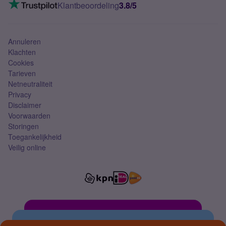
VoLTE 4G bellen
Klantbeoordeling
3.8/5
Mobiel abonnement
Simkaart
Annuleren
Klachten
Cookies
Tarieven
Netneutraliteit
Privacy
Disclaimer
Voorwaarden
Storingen
Toegankelijkheid
Veilig online