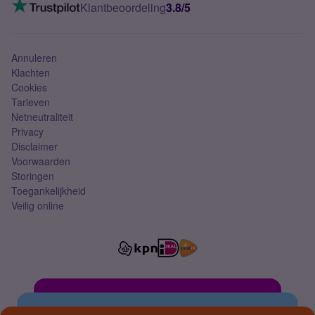
VoLTE 4G bellen
Klantbeoordeling
3.8/5
Mobiel abonnement
Simkaart
Annuleren
Klachten
Cookies
Tarieven
Netneutraliteit
Privacy
Disclaimer
Voorwaarden
Storingen
Toegankelijkheid
Veilig online