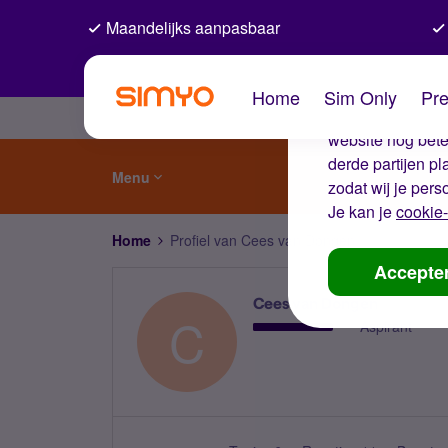
Maandelijks aanpasbaar
De coo
Home
Sim Only
Pre
Wij gebruiken co
website nog beter
derde partijen p
Menu
zodat wij je pers
Je kan je
cookie-
Home
Profiel van Cees van Dongen
Accepte
Cees van Dongen
C
Aspirant