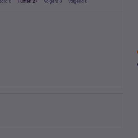
oord 0
Punten 27
Volgers
0
Volgend
0