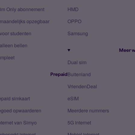
Sim Only abonnement
HMD
 maandelijks opzegbaar
OPPO
voor studenten
Samsung
alleen bellen
Meer w
mpleet
Dual sim
Buitenland
Prepaid
VriendenDeal
epaid simkaart
eSIM
tegoed opwaarderen
Meerdere nummers
nternet van Simyo
5G internet
nbeperkt internet
Mobiel internet