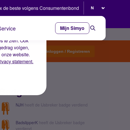
Selecteer taal
x de beste volgens Consumentenbond
Service
Mijn Simyo
e ervaring op de
s te zien. Ook
gedrag volgen,
Start een topic
Inloggen / Registreren
n onze website.
rivacy statement.
Badges
NJH
heeft de IJsbreker badge verdiend
BadslipperK
heeft de IJsbreker badge
verdiend