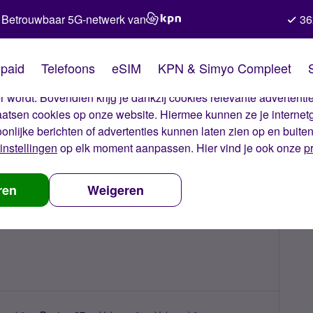
Betrouwbaar 5G-netwerk van
36
kies van Simyo
paid
Telefoons
eSIM
KPN & Simyo Compleet
okies op onze website. Met deze cookies zorgen wij ervoor dat j
 wordt. Bovendien krijg je dankzij cookies relevante advertentie
laatsen cookies op onze website. Hiermee kunnen ze je internet
oonlijke berichten of advertenties kunnen laten zien op en buite
instellingen
op elk moment aanpassen. Hier vind je ook onze
p
ren
Weigeren